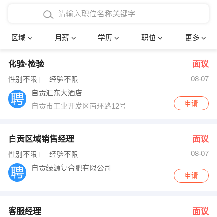
4000-5000元
本科
行政后勤
建筑装潢
确定
区域
月薪
学历
职位
更多
5000-8000元
硕士
销售岗位
教师
化验·检验
面议
8000-12000元
博士
文员
护士
08-07
性别不限
经验不限
12000-20000元
财务会计
传单派发
自贡汇东大酒店
申请
自贡市工业开发区南环路12号
其他
超市零售
促销导购
网络IT
保健按摩
自贡区域销售经理
面议
08-07
性别不限
经验不限
快递员
前台接待
自贡绿源复合肥有限公司
申请
收银员
技术员/工程师
水电/机修
部门经理
客服经理
面议