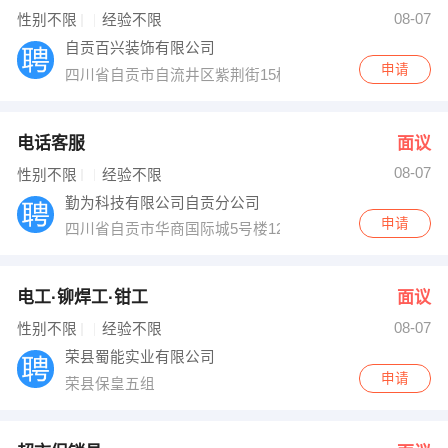
08-07
性别不限
经验不限
出纳
保险
自贡百兴装饰有限公司
申请
编辑
法律
四川省自贡市自流井区紫荆街15栋二楼有家工长
保洁
贸易采购
电话客服
面议
跟单
理财顾问
08-07
性别不限
经验不限
勤为科技有限公司自贡分公司
其他职位
申请
四川省自贡市华商国际城5号楼12楼
电工·铆焊工·钳工
面议
08-07
性别不限
经验不限
荣县蜀能实业有限公司
申请
荣县保皇五组