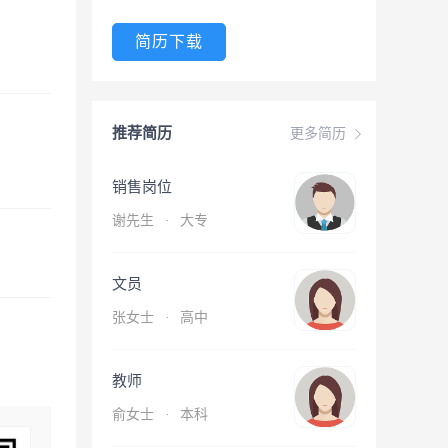
简历下载
推荐简历
更多简历
销售岗位
谢先生
·
大专
文员
张女士
·
高中
教师
俞女士
·
本科