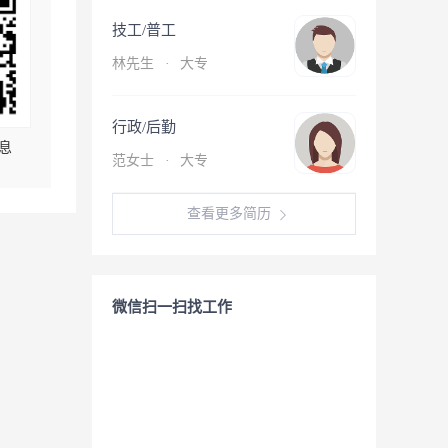
技工/普工
林先生
·
大专
行政/后勤
息
范女士
·
大专
查看更多简历
微信扫一扫找工作