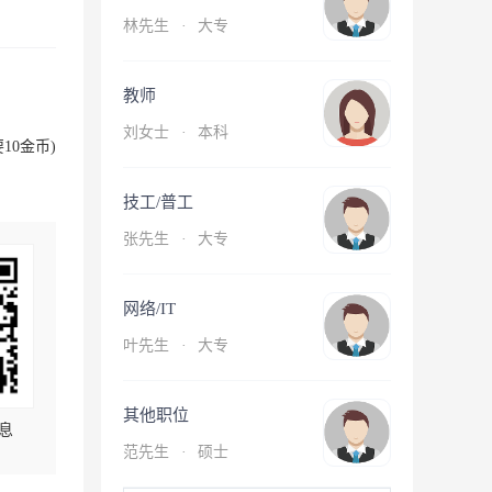
林先生
·
大专
教师
刘女士
·
本科
10金币)
技工/普工
张先生
·
大专
网络/IT
叶先生
·
大专
其他职位
息
范先生
·
硕士