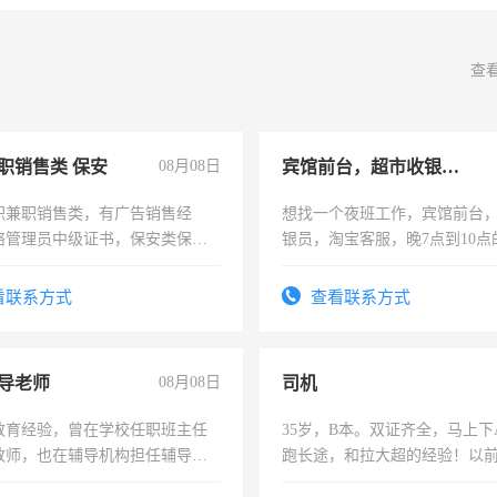
查
职销售类 保安
08月08日
宾馆前台，超市收银员，淘宝客服
职兼职销售类，有广告销售经
想找一个夜班工作，宾馆前台
络管理员中级证书，保安类保安
银员，淘宝客服，晚7点到10点
形象岗或幼儿园保安，维修水电
工，麻烦看到的老板加我微信
压电工证和十几年工作经验
号同微信
看联系方式
查看联系方式
导老师
08月08日
司机
教育经验，曾在学校任职班主任
35岁，B本。双证齐全，马上下
教师，也在辅导机构担任辅导教
跑长途，和拉大超的经验！以
周一至周五辅导老师的工作
六，渣土车