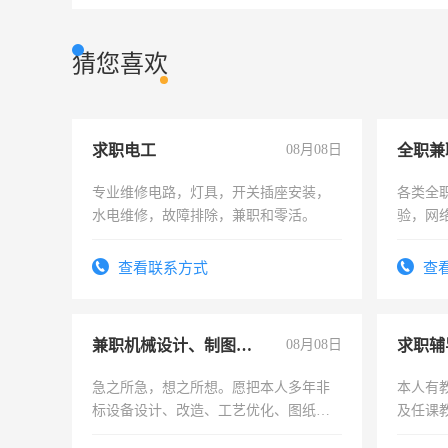
猜您喜欢
求职电工
08月08日
全职兼
专业维修电路，灯具，开关插座安装，
各类全
水电维修，故障排除，兼职和零活。
验，网
队长，
有高低
查看联系方式
查
兼职机械设计、制图、设备改造
08月08日
求职辅
急之所急，想之所想。愿把本人多年非
本人有
标设备设计、改造、工艺优化、图纸制
及任课
作和分解的经验与您分享。 真诚合作，
师，求