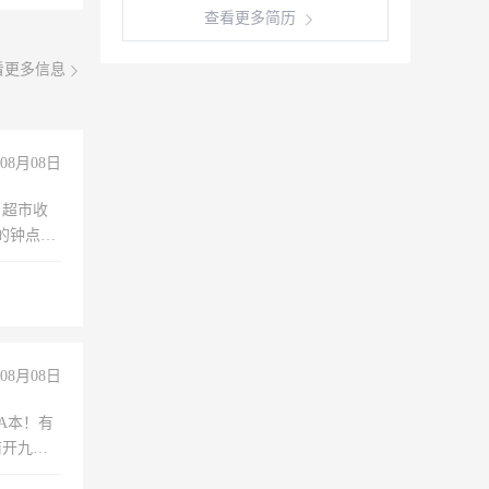
查看更多简历
看更多信息
08月08日
，超市收
的钟点
聊，手机
08月08日
A本！有
前开九米