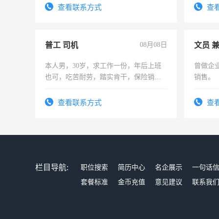
结识有识之士，共享未来。
查看联系方式
查
普工 司机
08月08日
文员 
本人男，30岁，求工作一份，年后上班
曾做企
也可，吃苦耐劳，踏实肯干，保险销售
销售。
勿扰
查看联系方式
查
栏目导航:
职位搜索
简历中心
名企展示
一句话
套餐标准
金币充值
意见建议
联系我