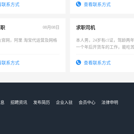
看联系方式
查看联系方式
兼职
08月08日
求职司机
业官网，阿里 淘宝代运营及网格
本人男，24岁有c1证，驾龄两
一个年后开货车的工作，能吃
加班。
看联系方式
查看联系方式
信息
招聘资讯
发布简历
企业入驻
会员中心
法律申明
们